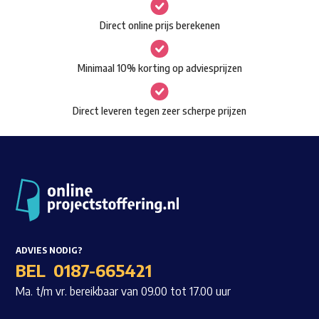
gekozen
Waar ben je naar op zoek?
Direct online prijs berekenen
worden
op
Minimaal 10% korting op adviesprijzen
de
productpagina
Direct leveren tegen zeer scherpe prijzen
ADVIES NODIG?
BEL
0187-665421
Ma. t/m vr. bereikbaar van 09.00 tot 17.00 uur