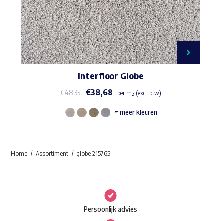
Interfloor Globe
€
38,68
€
48,35
per m² (excl. btw)
+ meer kleuren
Dit
product
heeft
Home
Assortiment
globe 215765
meerdere
variaties.
Deze
optie
Persoonlijk advies
kan