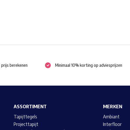
worden
op
de
productpagina
e prijs berekenen
Minimaal 10% korting op adviesprijzen
ASSORTIMENT
MERKEN
Tapijttegels
Ambiant
Projecttapijt
Interfloor