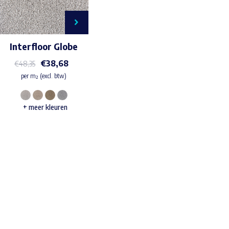
Interfloor Globe
€
38,68
€
48,35
per m² (excl. btw)
Dit
+ meer kleuren
product
heeft
meerdere
variaties.
Deze
Waar ben je naar op zoek?
optie
kan
gekozen