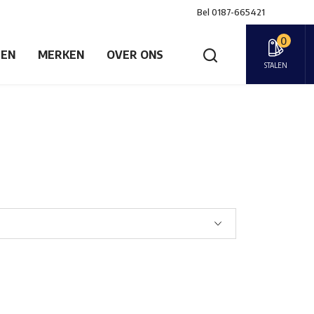
Bel
0187-665421
0
GEN
MERKEN
OVER ONS
STALEN