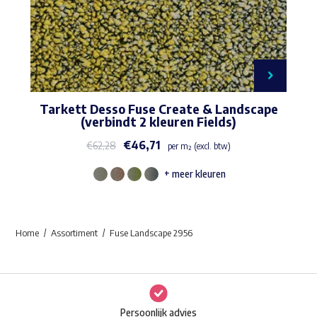
Tarkett Desso Fuse Create & Landscape
(verbindt 2 kleuren Fields)
€
46,71
€
62,28
per m² (excl. btw)
+ meer kleuren
Dit
product
heeft
Home
Assortiment
Fuse Landscape 2956
meerdere
variaties.
Deze
optie
Persoonlijk advies