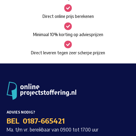
kan
gekozen
Waar ben je naar op zoek?
Direct online prijs berekenen
worden
op
Minimaal 10% korting op adviesprijzen
de
productpagina
Direct leveren tegen zeer scherpe prijzen
ADVIES NODIG?
BEL
0187-665421
Ma. t/m vr. bereikbaar van 09.00 tot 17.00 uur