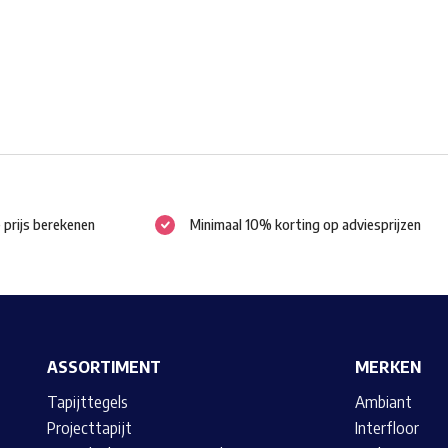
gekozen
worden
op
de
productpagina
e prijs berekenen
Minimaal 10% korting op adviesprijzen
ASSORTIMENT
MERKEN
Tapijttegels
Ambiant
Projecttapijt
Interfloor