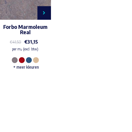
Forbo Marmoleum
Real
€
31,15
€
41,50
per m² (excl. btw)
Dit
+ meer kleuren
product
heeft
meerdere
variaties.
Waar ben je naar op zoek?
Deze
optie
kan