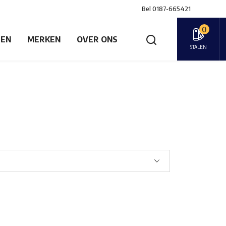
Bel
0187-665421
0
GEN
MERKEN
OVER ONS
STALEN