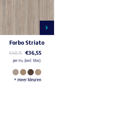
Forbo Striato
€
36,55
€
48,75
per m² (excl. btw)
Dit
+ meer kleuren
product
heeft
meerdere
variaties.
Waar ben je naar op zoek?
Deze
optie