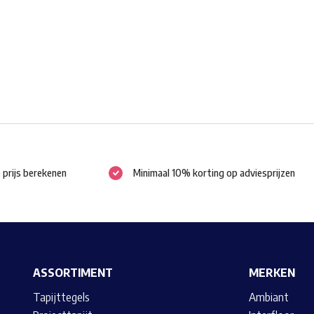
kan
gekozen
worden
op
de
productpagina
e prijs berekenen
Minimaal 10% korting op adviesprijzen
ASSORTIMENT
MERKEN
Tapijttegels
Ambiant