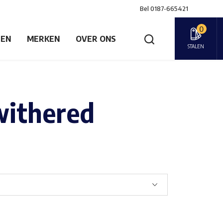
Bel
0187-665421
0
GEN
MERKEN
OVER ONS
STALEN
 withered