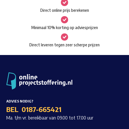
gekozen
Waar ben je naar op zoek?
Direct online prijs berekenen
worden
op
Minimaal 10% korting op adviesprijzen
de
productpagina
Direct leveren tegen zeer scherpe prijzen
ADVIES NODIG?
BEL
0187-665421
Ma. t/m vr. bereikbaar van 09.00 tot 17.00 uur