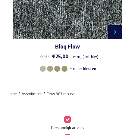
Bloq Flow
€
25,00
€
33,50
per m² (excl. btw)
+ meer kleuren
Dit
product
heeft
Home
Assortiment
Flow 907 mouse
meerdere
variaties.
Deze
optie
Persoonlijk advies
kan