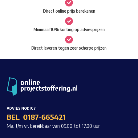
gekozen
Waar ben je naar op zoek?
Direct online prijs berekenen
worden
op
Minimaal 10% korting op adviesprijzen
de
productpagina
Direct leveren tegen zeer scherpe prijzen
ADVIES NODIG?
BEL
0187-665421
Ma. t/m vr. bereikbaar van 09.00 tot 17.00 uur