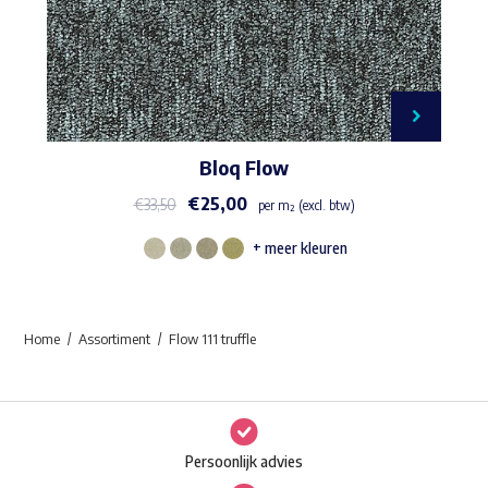
Bloq Flow
€
25,00
€
33,50
per m² (excl. btw)
+ meer kleuren
Dit
product
heeft
Home
Assortiment
Flow 111 truffle
meerdere
variaties.
Deze
optie
Persoonlijk advies
kan