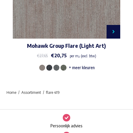
Mohawk Group Flare (Light Art)
€
20,75
€
27,65
per m² (excl. btw)
+ meer kleuren
Dit
product
heeft
Home
Assortiment
flare 419
meerdere
variaties.
Deze
optie
Persoonlijk advies
kan