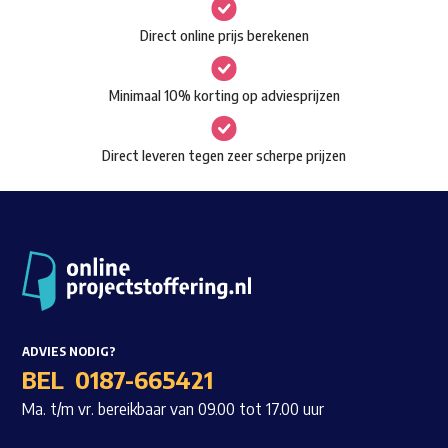
gekozen
Waar ben je naar op zoek?
Direct online prijs berekenen
worden
op
Minimaal 10% korting op adviesprijzen
de
productpagina
Direct leveren tegen zeer scherpe prijzen
ADVIES NODIG?
BEL
0187-665421
Ma. t/m vr. bereikbaar van 09.00 tot 17.00 uur