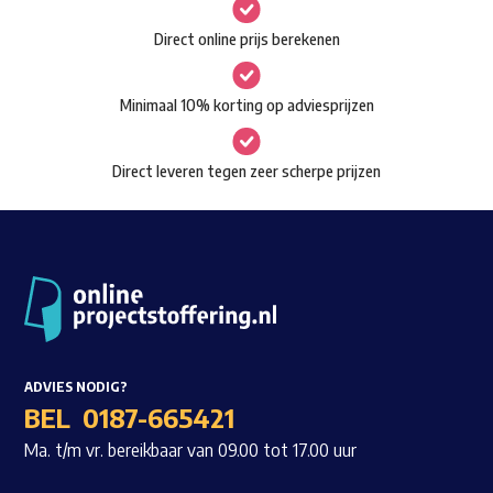
gekozen
Waar ben je naar op zoek?
Direct online prijs berekenen
worden
op
Minimaal 10% korting op adviesprijzen
de
productpagina
Direct leveren tegen zeer scherpe prijzen
ADVIES NODIG?
BEL
0187-665421
Ma. t/m vr. bereikbaar van 09.00 tot 17.00 uur