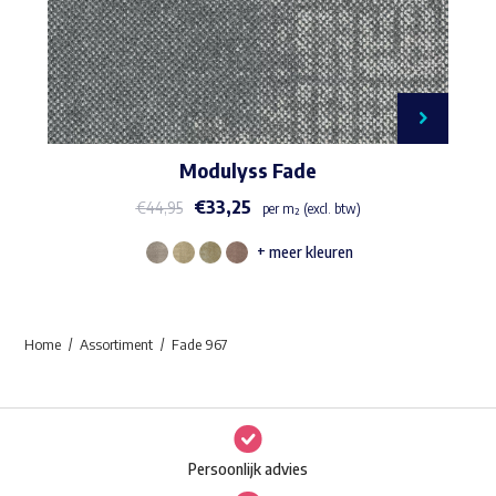
Modulyss Fade
€
33,25
€
44,95
per m² (excl. btw)
+ meer kleuren
Dit
product
heeft
Home
Assortiment
Fade 967
meerdere
variaties.
Deze
optie
Persoonlijk advies
kan