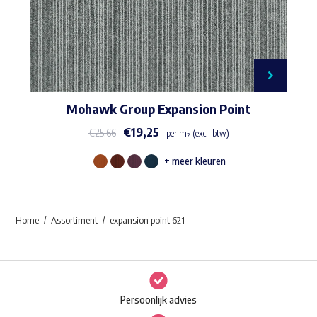
Mohawk Group Expansion Point
€
19,25
€
25,66
per m² (excl. btw)
+ meer kleuren
Dit
product
heeft
Home
Assortiment
expansion point 621
meerdere
variaties.
Deze
optie
Persoonlijk advies
kan