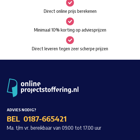
gekozen
Waar ben je naar op zoek?
Direct online prijs berekenen
worden
op
Minimaal 10% korting op adviesprijzen
de
productpagina
Direct leveren tegen zeer scherpe prijzen
ADVIES NODIG?
BEL
0187-665421
Ma. t/m vr. bereikbaar van 09.00 tot 17.00 uur