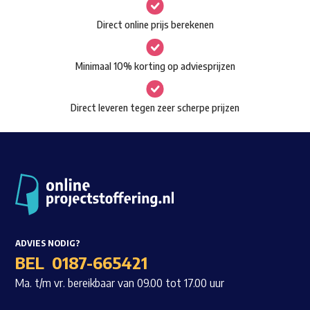
gekozen
Waar ben je naar op zoek?
Direct online prijs berekenen
worden
op
Minimaal 10% korting op adviesprijzen
de
productpagina
Direct leveren tegen zeer scherpe prijzen
ADVIES NODIG?
BEL
0187-665421
Ma. t/m vr. bereikbaar van 09.00 tot 17.00 uur