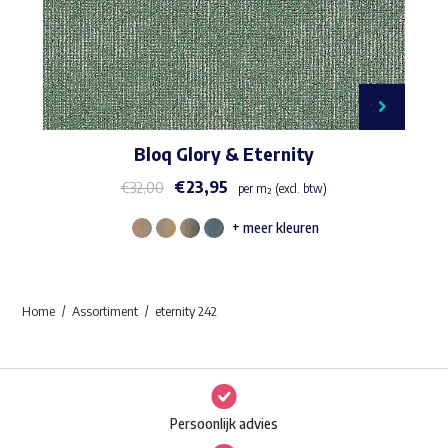
Bloq Glory & Eternity
€
23,95
€
32,00
per m² (excl. btw)
+ meer kleuren
Dit
product
heeft
Home
Assortiment
eternity 242
meerdere
variaties.
Deze
optie
Persoonlijk advies
kan