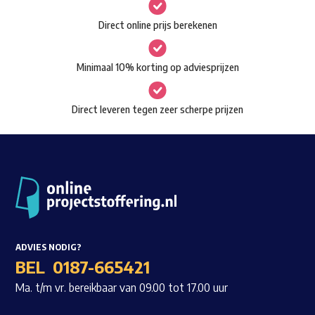
gekozen
Waar ben je naar op zoek?
Direct online prijs berekenen
worden
op
Minimaal 10% korting op adviesprijzen
de
productpagina
Direct leveren tegen zeer scherpe prijzen
ADVIES NODIG?
BEL
0187-665421
Ma. t/m vr. bereikbaar van 09.00 tot 17.00 uur