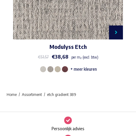
Modulyss Etch
€
38,68
€
51,57
per m² (excl. btw)
+ meer kleuren
Dit
product
heeft
Home
Assortiment
etch gradient 389
meerdere
variaties.
Deze
optie
Persoonlijk advies
kan