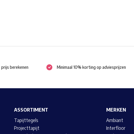
worden
op
de
productpagina
e prijs berekenen
Minimaal 10% korting op adviesprijzen
ASSORTIMENT
MERKEN
Tapijttegels
Ambiant
Projecttapijt
Interfloor