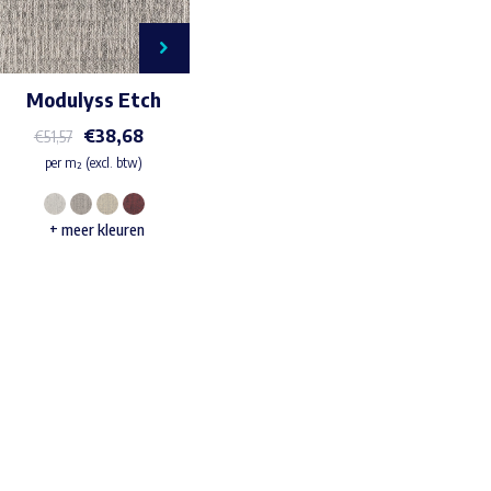
Modulyss Etch
€
38,68
€
51,57
per m² (excl. btw)
Dit
+ meer kleuren
product
heeft
meerdere
variaties.
Deze
Waar ben je naar op zoek?
optie
kan
gekozen