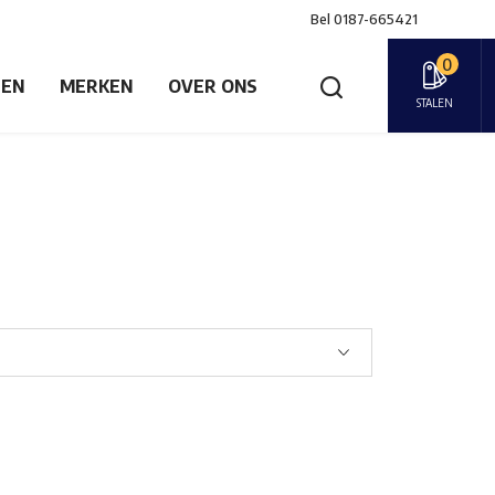
Bel
0187-665421
0
GEN
MERKEN
OVER ONS
STALEN