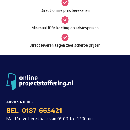
gekozen
Waar ben je naar op zoek?
Direct online prijs berekenen
worden
op
Minimaal 10% korting op adviesprijzen
de
productpagina
Direct leveren tegen zeer scherpe prijzen
ADVIES NODIG?
BEL
0187-665421
Ma. t/m vr. bereikbaar van 09.00 tot 17.00 uur