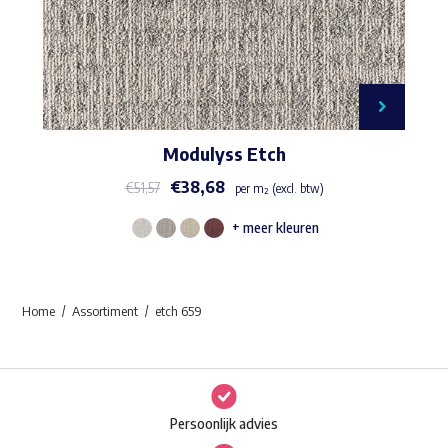
Modulyss Etch
€
38,68
€
51,57
per m² (excl. btw)
+ meer kleuren
Dit
product
heeft
Home
Assortiment
etch 659
meerdere
variaties.
Deze
optie
Persoonlijk advies
kan