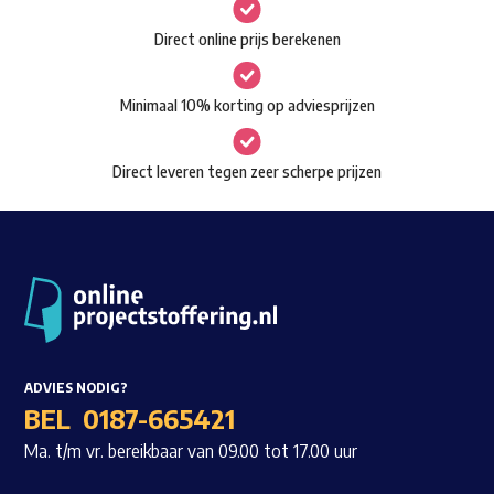
gekozen
Waar ben je naar op zoek?
Direct online prijs berekenen
worden
op
Minimaal 10% korting op adviesprijzen
de
productpagina
Direct leveren tegen zeer scherpe prijzen
ADVIES NODIG?
BEL
0187-665421
Ma. t/m vr. bereikbaar van 09.00 tot 17.00 uur