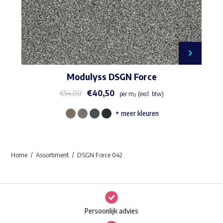
Modulyss DSGN Force
€
40,50
€
54,00
per m² (excl. btw)
+ meer kleuren
Dit
product
heeft
Home
Assortiment
DSGN Force 042
meerdere
variaties.
Deze
optie
Persoonlijk advies
kan