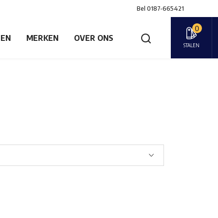
Bel
0187-665421
0
GEN
MERKEN
OVER ONS
STALEN