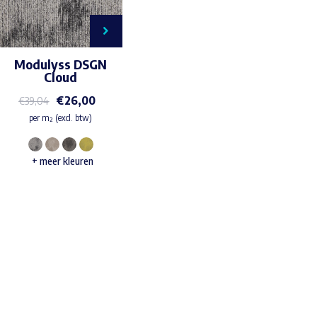
Modulyss DSGN
Cloud
€
26,00
€
39,04
per m² (excl. btw)
Dit
+ meer kleuren
product
heeft
meerdere
variaties.
Waar ben je naar op zoek?
Deze
optie
kan