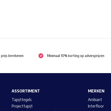
gekozen
worden
op
de
productpagina
e prijs berekenen
Minimaal 10% korting op adviesprijzen
ASSORTIMENT
MERKEN
Tapijttegels
Ambiant
Projecttapijt
Interfloor