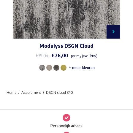
Modulyss DSGN Cloud
€
26,00
€
39,04
per m² (excl. btw)
+ meer kleuren
Dit
product
heeft
Home
Assortiment
DSGN cloud 340
meerdere
variaties.
Deze
optie
Persoonlijk advies
kan