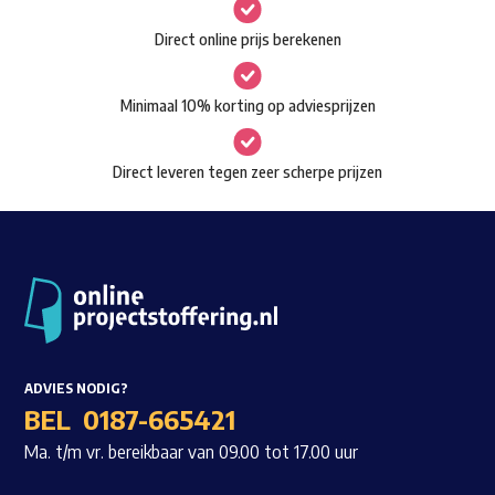
gekozen
Waar ben je naar op zoek?
Direct online prijs berekenen
worden
op
Minimaal 10% korting op adviesprijzen
de
productpagina
Direct leveren tegen zeer scherpe prijzen
ADVIES NODIG?
BEL
0187-665421
Ma. t/m vr. bereikbaar van 09.00 tot 17.00 uur