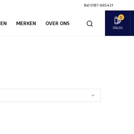
Bel
0187-665421
0
GEN
MERKEN
OVER ONS
STALEN