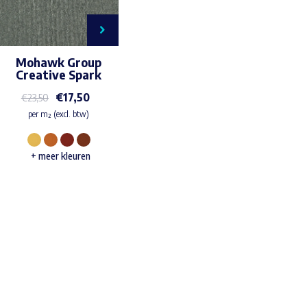
Mohawk Group
Creative Spark
€
17,50
€
23,50
per m² (excl. btw)
Dit
+ meer kleuren
product
heeft
meerdere
variaties.
Waar ben je naar op zoek?
Deze
optie
kan