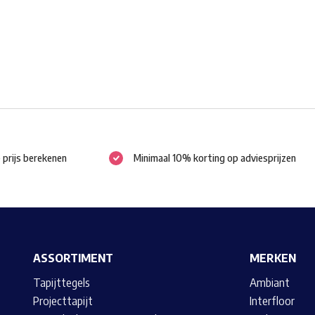
gekozen
worden
op
de
productpagina
e prijs berekenen
Minimaal 10% korting op adviesprijzen
ASSORTIMENT
MERKEN
Tapijttegels
Ambiant
Projecttapijt
Interfloor