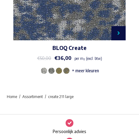
BLOQ Create
€
36,00
€
50,00
per m² (excl. btw)
+ meer kleuren
Dit
product
heeft
Home
Assortiment
create 211 large
meerdere
variaties.
Deze
optie
Persoonlijk advies
kan