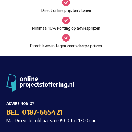
gekozen
Waar ben je naar op zoek?
Direct online prijs berekenen
worden
op
Minimaal 10% korting op adviesprijzen
de
productpagina
Direct leveren tegen zeer scherpe prijzen
ADVIES NODIG?
BEL
0187-665421
Ma. t/m vr. bereikbaar van 09.00 tot 17.00 uur