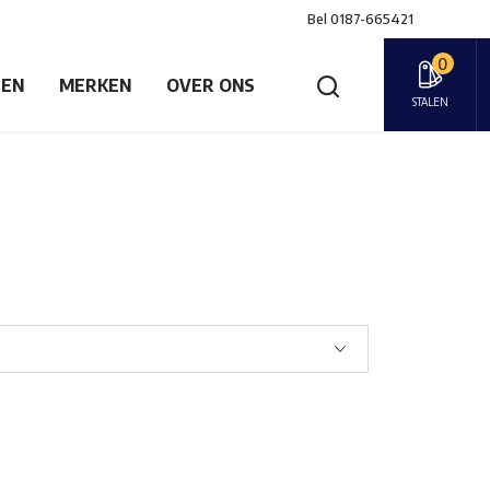
Bel
0187-665421
0
GEN
MERKEN
OVER ONS
STALEN