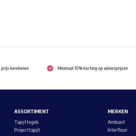
gekozen
worden
op
de
productpagina
e prijs berekenen
Minimaal 10% korting op adviesprijzen
ASSORTIMENT
MERKEN
Tapijttegels
Ambiant
Projecttapijt
Interfloor