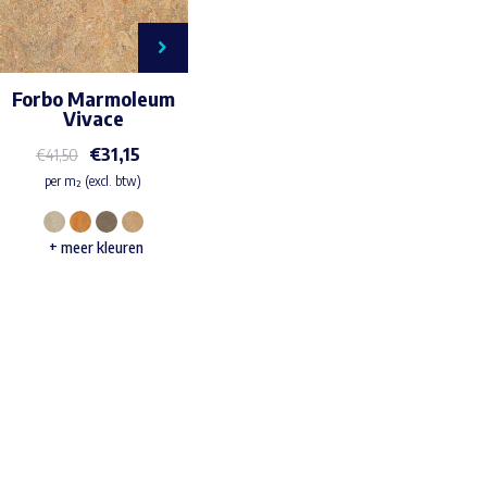
Forbo Marmoleum
Vivace
€
31,15
€
41,50
per m² (excl. btw)
Dit
+ meer kleuren
product
heeft
meerdere
variaties.
Waar ben je naar op zoek?
Deze
optie
kan