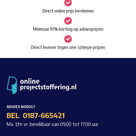
gekozen
Waar ben je naar op zoek?
Direct online prijs berekenen
worden
op
Minimaal 10% korting op adviesprijzen
de
productpagina
Direct leveren tegen zeer scherpe prijzen
ADVIES NODIG?
BEL
0187-665421
Ma. t/m vr. bereikbaar van 09.00 tot 17.00 uur