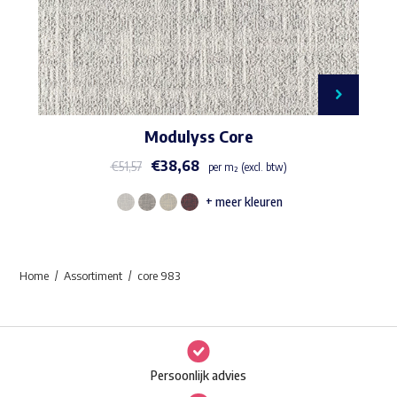
Modulyss Core
€
38,68
€
51,57
per m² (excl. btw)
+ meer kleuren
Dit
product
heeft
Home
Assortiment
core 983
meerdere
variaties.
Deze
optie
Persoonlijk advies
kan