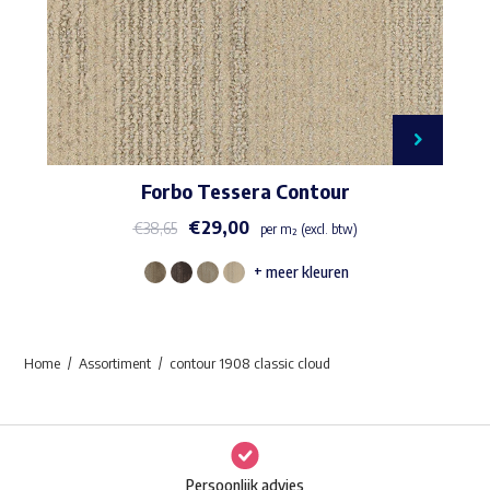
Forbo Tessera Contour
€
29,00
€
38,65
per m² (excl. btw)
+ meer kleuren
Dit
product
heeft
Home
Assortiment
contour 1908 classic cloud
meerdere
variaties.
Deze
optie
Persoonlijk advies