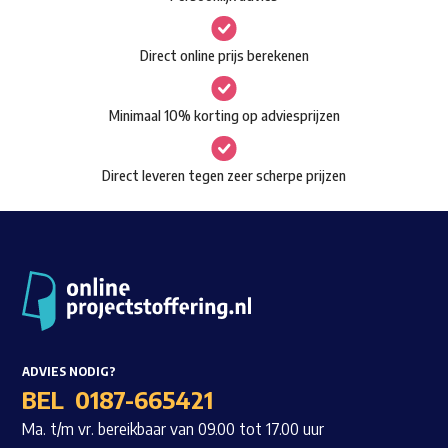
kan
gekozen
Waar ben je naar op zoek?
Direct online prijs berekenen
worden
op
Minimaal 10% korting op adviesprijzen
de
productpagina
Direct leveren tegen zeer scherpe prijzen
ADVIES NODIG?
BEL
0187-665421
Ma. t/m vr. bereikbaar van 09.00 tot 17.00 uur