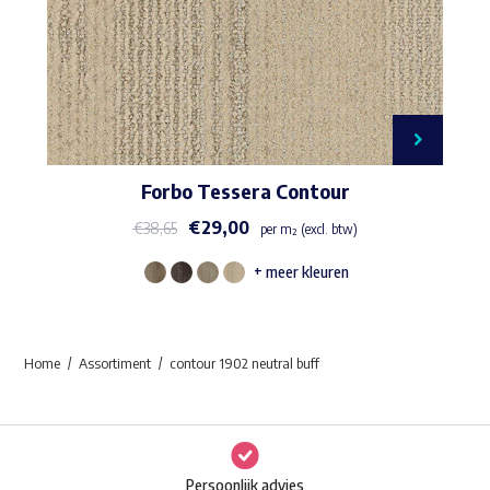
Forbo Tessera Contour
€
29,00
€
38,65
per m² (excl. btw)
+ meer kleuren
Dit
product
heeft
Home
Assortiment
contour 1902 neutral buff
meerdere
variaties.
Deze
optie
Persoonlijk advies