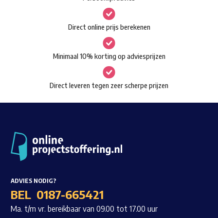
kan
gekozen
Waar ben je naar op zoek?
Direct online prijs berekenen
worden
op
Minimaal 10% korting op adviesprijzen
de
productpagina
Direct leveren tegen zeer scherpe prijzen
ADVIES NODIG?
BEL
0187-665421
Ma. t/m vr. bereikbaar van 09.00 tot 17.00 uur