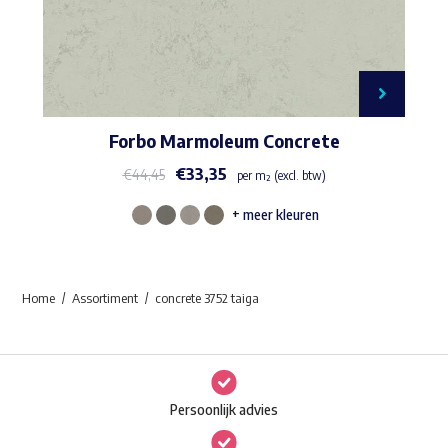
Forbo Marmoleum Concrete
€
33,35
€
44,45
per m² (excl. btw)
+ meer kleuren
Dit
product
heeft
Home
Assortiment
concrete 3752 taiga
meerdere
variaties.
Deze
optie
Persoonlijk advies
kan