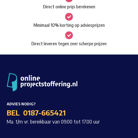
gekozen
Direct online prijs berekenen
Waar ben je naar op zoek?
worden
op
Minimaal 10% korting op adviesprijzen
de
productpagina
Direct leveren tegen zeer scherpe prijzen
ADVIES NODIG?
BEL
0187-665421
Ma. t/m vr. bereikbaar van 09.00 tot 17.00 uur