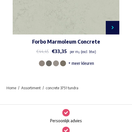
Forbo Marmoleum Concrete
€
33,35
€
44,45
per m² (excl. btw)
+ meer kleuren
Dit
product
heeft
Home
Assortiment
concrete 3751 tundra
meerdere
variaties.
Deze
optie
Persoonlijk advies
kan