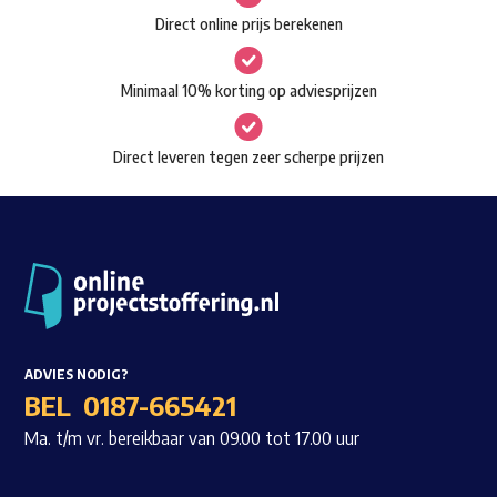
gekozen
Direct online prijs berekenen
Waar ben je naar op zoek?
worden
op
Minimaal 10% korting op adviesprijzen
de
productpagina
Direct leveren tegen zeer scherpe prijzen
ADVIES NODIG?
BEL
0187-665421
Ma. t/m vr. bereikbaar van 09.00 tot 17.00 uur