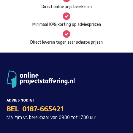
gekozen
Direct online prijs berekenen
Waar ben je naar op zoek?
worden
op
Minimaal 10% korting op adviesprijzen
de
productpagina
Direct leveren tegen zeer scherpe prijzen
ADVIES NODIG?
BEL
0187-665421
Ma. t/m vr. bereikbaar van 09.00 tot 17.00 uur