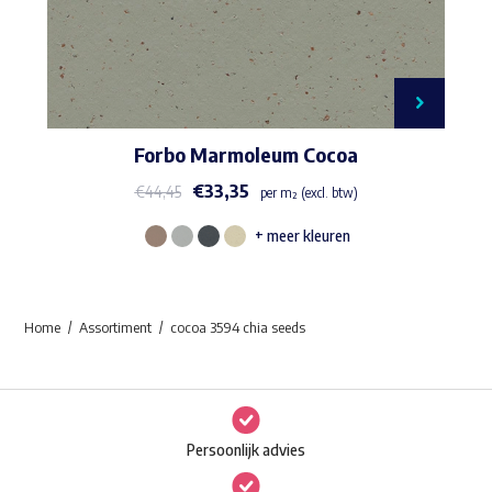
Forbo Marmoleum Cocoa
€
33,35
€
44,45
per m² (excl. btw)
+ meer kleuren
Dit
product
heeft
Home
Assortiment
cocoa 3594 chia seeds
meerdere
variaties.
Deze
optie
Persoonlijk advies
kan