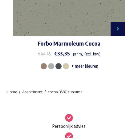
Forbo Marmoleum Cocoa
€
33,35
€
44,45
per m² (excl. btw)
+ meer kleuren
Dit
product
heeft
Home
Assortiment
cocoa 3587 curcuma
meerdere
variaties.
Deze
optie
Persoonlijk advies
kan