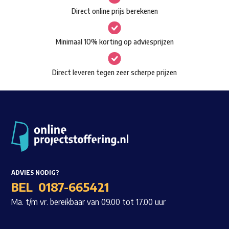
gekozen
Direct online prijs berekenen
Waar ben je naar op zoek?
worden
op
Minimaal 10% korting op adviesprijzen
de
productpagina
Direct leveren tegen zeer scherpe prijzen
ADVIES NODIG?
BEL
0187-665421
Ma. t/m vr. bereikbaar van 09.00 tot 17.00 uur