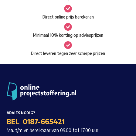
kan
gekozen
Waar ben je naar op zoek?
Direct online prijs berekenen
worden
op
Minimaal 10% korting op adviesprijzen
de
productpagina
Direct leveren tegen zeer scherpe prijzen
ADVIES NODIG?
BEL
0187-665421
Ma. t/m vr. bereikbaar van 09.00 tot 17.00 uur