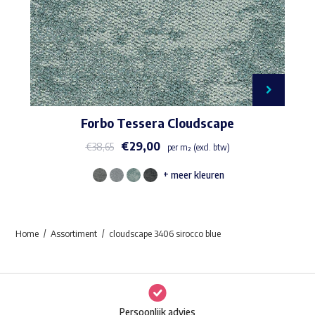
Forbo Tessera Cloudscape
€
29,00
€
38,65
per m² (excl. btw)
+ meer kleuren
Dit
product
heeft
Home
Assortiment
cloudscape 3406 sirocco blue
meerdere
variaties.
Deze
optie
Persoonlijk advies