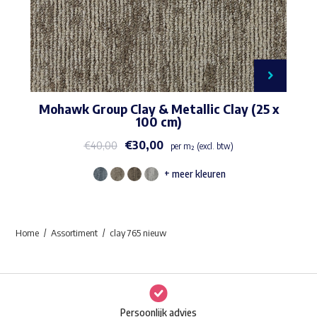
Mohawk Group Clay & Metallic Clay (25 x
100 cm)
€
30,00
€
40,00
per m² (excl. btw)
+ meer kleuren
Dit
product
heeft
Home
Assortiment
clay 765 nieuw
meerdere
variaties.
Deze
optie
Persoonlijk advies