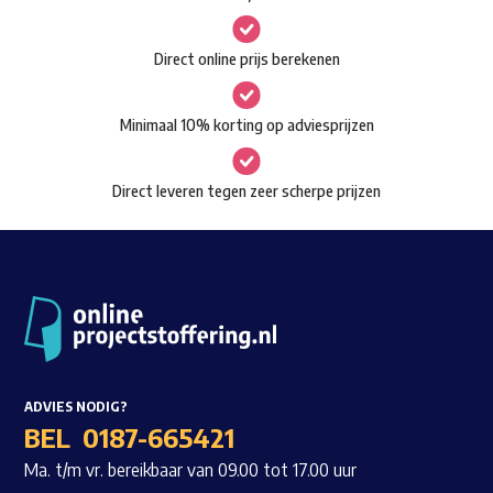
kan
gekozen
Waar ben je naar op zoek?
Direct online prijs berekenen
worden
op
Minimaal 10% korting op adviesprijzen
de
productpagina
Direct leveren tegen zeer scherpe prijzen
ADVIES NODIG?
BEL
0187-665421
Ma. t/m vr. bereikbaar van 09.00 tot 17.00 uur