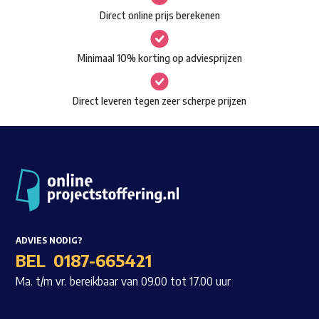
gekozen
Direct online prijs berekenen
Waar ben je naar op zoek?
worden
op
Minimaal 10% korting op adviesprijzen
de
productpagina
Direct leveren tegen zeer scherpe prijzen
ADVIES NODIG?
BEL
0187-665421
Ma. t/m vr. bereikbaar van 09.00 tot 17.00 uur