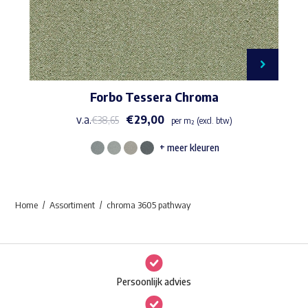
Forbo Tessera Chroma
v.a.
€
29,00
€
38,65
per m² (excl. btw)
+ meer kleuren
Dit
product
heeft
Home
Assortiment
chroma 3605 pathway
meerdere
variaties.
Deze
optie
Persoonlijk advies
kan