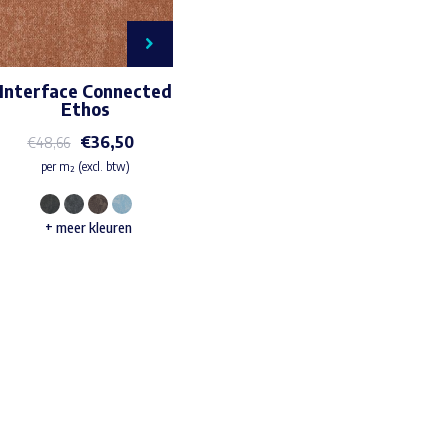
Interface Connected
Ethos
€
36,50
€
48,66
per m² (excl. btw)
Dit
+ meer kleuren
product
heeft
meerdere
variaties.
Waar ben je naar op zoek?
Deze
optie
kan