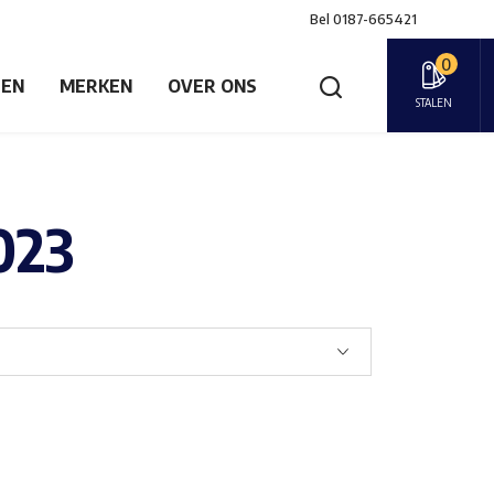
Bel
0187-665421
0
GEN
MERKEN
OVER ONS
STALEN
023