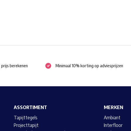
gekozen
worden
op
de
productpagina
e prijs berekenen
Minimaal 10% korting op adviesprijzen
ASSORTIMENT
MERKEN
Tapijttegels
Ambiant
Projecttapijt
Interfloor