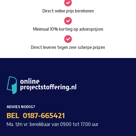
gekozen
Waar ben je naar op zoek?
Direct online prijs berekenen
worden
op
Minimaal 10% korting op adviesprijzen
de
productpagina
Direct leveren tegen zeer scherpe prijzen
ADVIES NODIG?
BEL
0187-665421
Ma. t/m vr. bereikbaar van 09.00 tot 17.00 uur