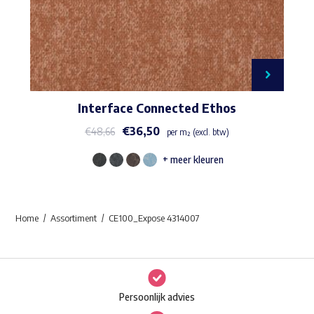
Interface Connected Ethos
€
36,50
€
48,66
per m² (excl. btw)
+ meer kleuren
Dit
product
heeft
Home
Assortiment
CE100_Expose 4314007
meerdere
variaties.
Deze
optie
Persoonlijk advies
kan