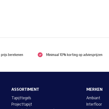
gekozen
worden
op
de
productpagina
e prijs berekenen
Minimaal 10% korting op adviesprijzen
ASSORTIMENT
MERKEN
Tapijttegels
Ambiant
Projecttapijt
Interfloor