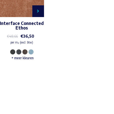
Interface Connected
Ethos
€
36,50
€
48,66
per m² (excl. btw)
Dit
+ meer kleuren
product
heeft
meerdere
variaties.
Waar ben je naar op zoek?
Deze
optie
kan