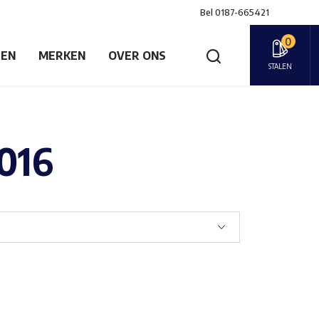
Bel
0187-665421
0
GEN
MERKEN
OVER ONS
STALEN
016