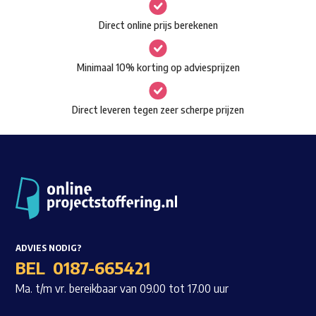
gekozen
Waar ben je naar op zoek?
Direct online prijs berekenen
worden
op
Minimaal 10% korting op adviesprijzen
de
productpagina
Direct leveren tegen zeer scherpe prijzen
ADVIES NODIG?
BEL
0187-665421
Ma. t/m vr. bereikbaar van 09.00 tot 17.00 uur