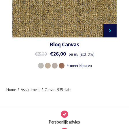
Bloq Canvas
€
26,00
€
35,00
per m² (excl. btw)
+ meer kleuren
Dit
product
heeft
Home
Assortiment
Canvas 935 slate
meerdere
variaties.
Deze
optie
Persoonlijk advies
kan