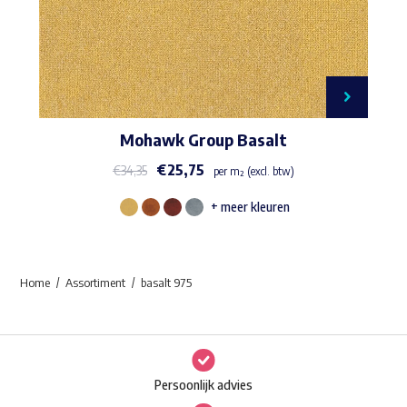
Mohawk Group Basalt
€
25,75
€
34,35
per m² (excl. btw)
+ meer kleuren
Dit
product
heeft
Home
Assortiment
basalt 975
meerdere
variaties.
Deze
optie
Persoonlijk advies
kan