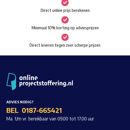
gekozen
Waar ben je naar op zoek?
Direct online prijs berekenen
worden
op
Minimaal 10% korting op adviesprijzen
de
productpagina
Direct leveren tegen zeer scherpe prijzen
ADVIES NODIG?
BEL
0187-665421
Ma. t/m vr. bereikbaar van 09.00 tot 17.00 uur