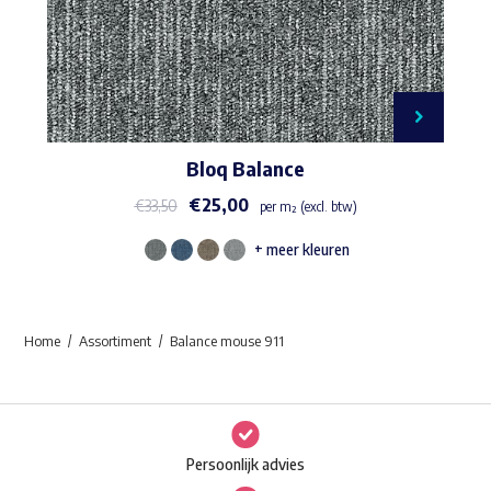
Bloq Balance
€
25,00
€
33,50
per m² (excl. btw)
+ meer kleuren
Dit
product
heeft
Home
Assortiment
Balance mouse 911
meerdere
variaties.
Deze
optie
Persoonlijk advies
kan