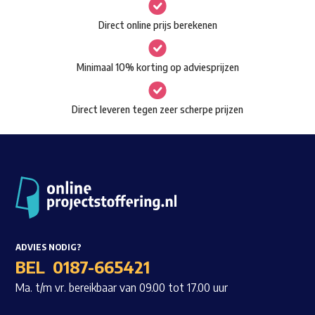
gekozen
Waar ben je naar op zoek?
Direct online prijs berekenen
worden
op
Minimaal 10% korting op adviesprijzen
de
productpagina
Direct leveren tegen zeer scherpe prijzen
ADVIES NODIG?
BEL
0187-665421
Ma. t/m vr. bereikbaar van 09.00 tot 17.00 uur