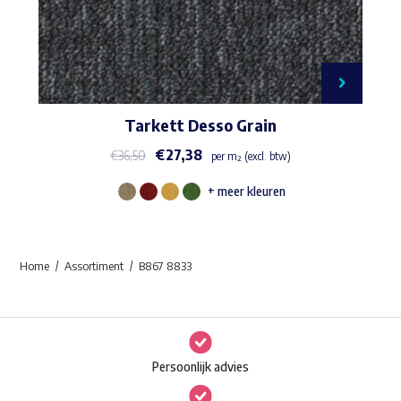
Tarkett Desso Grain
€
27,38
€
36,50
per m² (excl. btw)
+ meer kleuren
Dit
product
heeft
Home
Assortiment
B867 8833
meerdere
variaties.
Deze
optie
Persoonlijk advies
kan