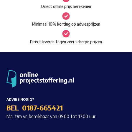
gekozen
Direct online prijs berekenen
Waar ben je naar op zoek?
worden
op
Minimaal 10% korting op adviesprijzen
de
productpagina
Direct leveren tegen zeer scherpe prijzen
ADVIES NODIG?
BEL
0187-665421
Ma. t/m vr. bereikbaar van 09.00 tot 17.00 uur