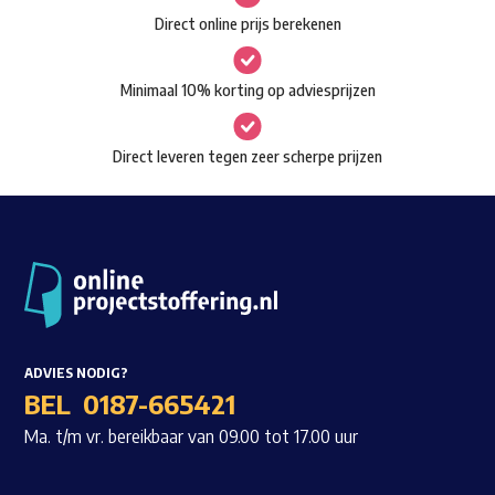
gekozen
Direct online prijs berekenen
Waar ben je naar op zoek?
worden
op
Minimaal 10% korting op adviesprijzen
de
productpagina
Direct leveren tegen zeer scherpe prijzen
ADVIES NODIG?
BEL
0187-665421
Ma. t/m vr. bereikbaar van 09.00 tot 17.00 uur