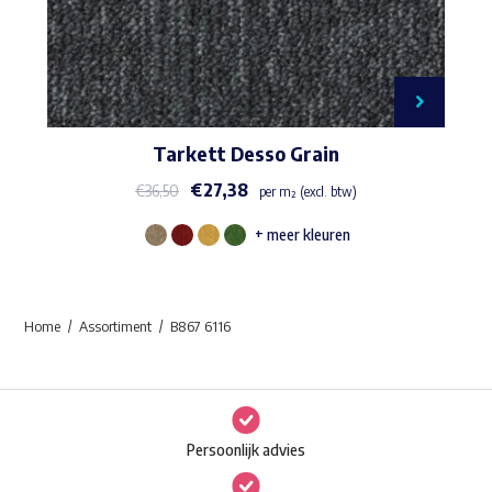
Tarkett Desso Grain
€
27,38
€
36,50
per m² (excl. btw)
+ meer kleuren
Dit
product
heeft
Home
Assortiment
B867 6116
meerdere
variaties.
Deze
optie
Persoonlijk advies
kan