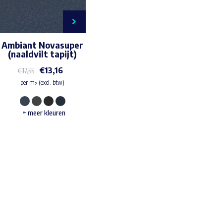
Ambiant Novasuper
(naaldvilt tapijt)
€
13,16
€
17,55
per m² (excl. btw)
Dit
+ meer kleuren
product
heeft
meerdere
variaties.
Deze
Waar ben je naar op zoek?
optie
kan