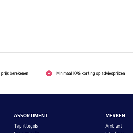
gekozen
worden
op
de
productpagina
e prijs berekenen
Minimaal 10% korting op adviesprijzen
ASSORTIMENT
MERKEN
Tapijttegels
Ambiant