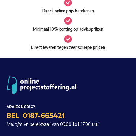
gekozen
Waar ben je naar op zoek?
Direct online prijs berekenen
worden
op
Minimaal 10% korting op adviesprijzen
de
productpagina
Direct leveren tegen zeer scherpe prijzen
ADVIES NODIG?
BEL
0187-665421
Ma. t/m vr. bereikbaar van 09.00 tot 17.00 uur