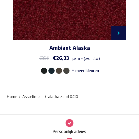
Ambiant Alaska
€
26,33
€
35,11
per m² (excl. btw)
+ meer kleuren
Dit
product
heeft
Home
Assortiment
alaska zand 0410
meerdere
variaties.
Deze
optie
Persoonlijk advies
kan