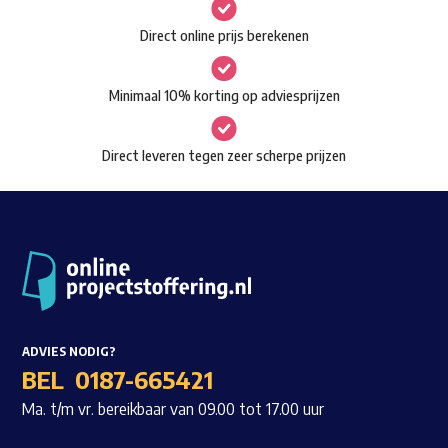
gekozen
Waar ben je naar op zoek?
Direct online prijs berekenen
worden
op
Minimaal 10% korting op adviesprijzen
de
productpagina
Direct leveren tegen zeer scherpe prijzen
ADVIES NODIG?
BEL
0187-665421
Ma. t/m vr. bereikbaar van 09.00 tot 17.00 uur