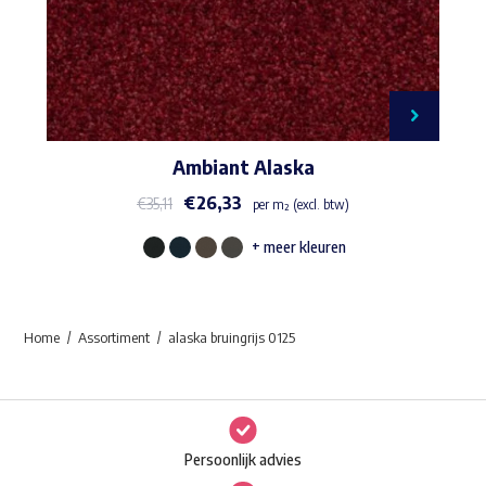
Ambiant Alaska
€
26,33
€
35,11
per m² (excl. btw)
+ meer kleuren
Dit
product
heeft
Home
Assortiment
alaska bruingrijs 0125
meerdere
variaties.
Deze
optie
Persoonlijk advies
kan