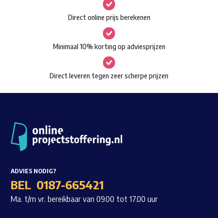
gekozen
Waar ben je naar op zoek?
Direct online prijs berekenen
worden
op
Minimaal 10% korting op adviesprijzen
de
productpagina
Direct leveren tegen zeer scherpe prijzen
ADVIES NODIG?
BEL
0187-665421
Ma. t/m vr. bereikbaar van 09.00 tot 17.00 uur