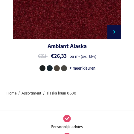
Ambiant Alaska
€
26,33
€
35,11
per m² (excl. btw)
+ meer kleuren
Dit
product
heeft
Home
Assortiment
alaska bruin 0600
meerdere
variaties.
Deze
optie
Persoonlijk advies
kan