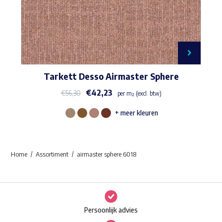
Tarkett Desso Airmaster Sphere
€
42,23
€
56,30
per m² (excl. btw)
+ meer kleuren
Dit
product
heeft
Home
Assortiment
airmaster sphere 6018
meerdere
variaties.
Deze
optie
Persoonlijk advies
kan