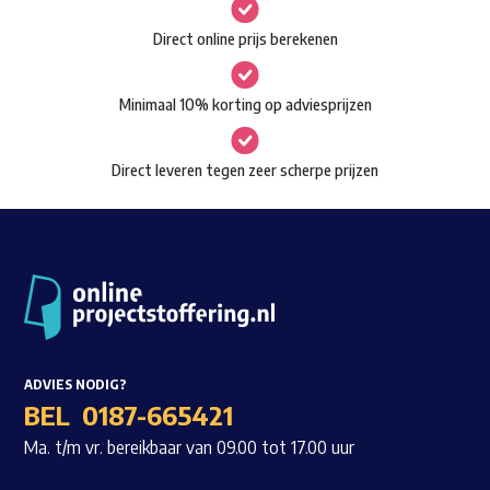
gekozen
Waar ben je naar op zoek?
Direct online prijs berekenen
worden
op
Minimaal 10% korting op adviesprijzen
de
productpagina
Direct leveren tegen zeer scherpe prijzen
ADVIES NODIG?
BEL
0187-665421
Ma. t/m vr. bereikbaar van 09.00 tot 17.00 uur