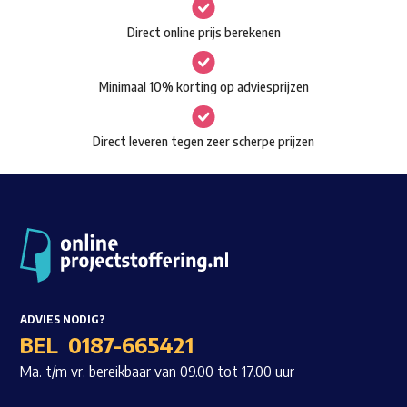
gekozen
Waar ben je naar op zoek?
Direct online prijs berekenen
worden
op
Minimaal 10% korting op adviesprijzen
de
productpagina
Direct leveren tegen zeer scherpe prijzen
ADVIES NODIG?
BEL
0187-665421
Ma. t/m vr. bereikbaar van 09.00 tot 17.00 uur