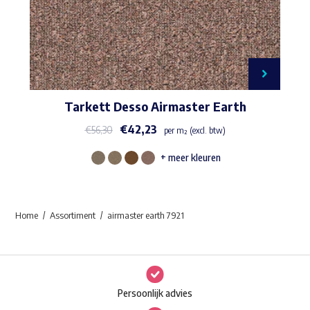
Tarkett Desso Airmaster Earth
€
42,23
€
56,30
per m² (excl. btw)
+ meer kleuren
Dit
product
heeft
Home
Assortiment
airmaster earth 7921
meerdere
variaties.
Deze
optie
Persoonlijk advies
kan