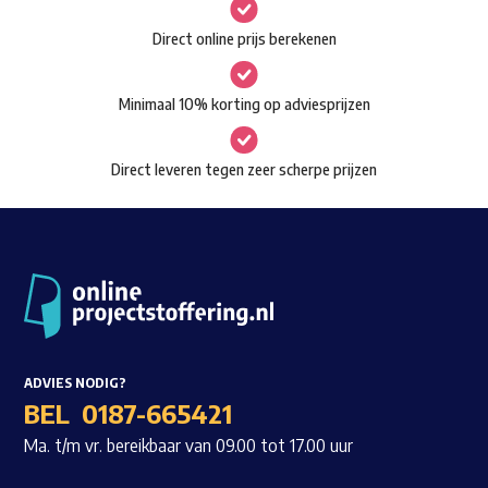
gekozen
Waar ben je naar op zoek?
Direct online prijs berekenen
worden
op
Minimaal 10% korting op adviesprijzen
de
productpagina
Direct leveren tegen zeer scherpe prijzen
ADVIES NODIG?
BEL
0187-665421
Ma. t/m vr. bereikbaar van 09.00 tot 17.00 uur