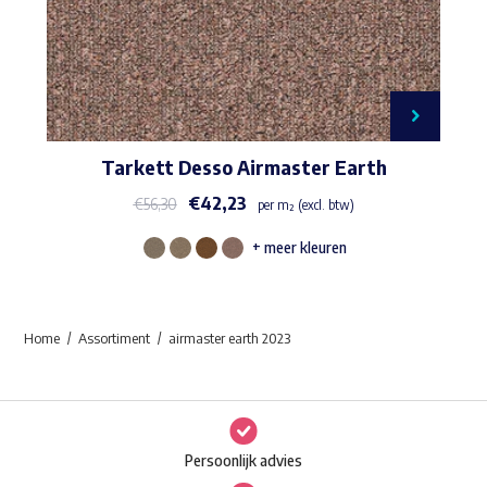
Tarkett Desso Airmaster Earth
€
42,23
€
56,30
per m² (excl. btw)
+ meer kleuren
Dit
product
heeft
Home
Assortiment
airmaster earth 2023
meerdere
variaties.
Deze
optie
Persoonlijk advies
kan