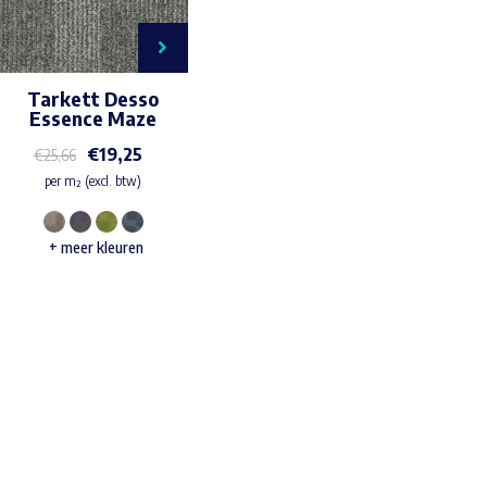
Tarkett Desso
Essence Maze
€
19,25
€
25,66
per m² (excl. btw)
Dit
+ meer kleuren
product
heeft
meerdere
variaties.
Waar ben je naar op zoek?
Deze
optie
kan