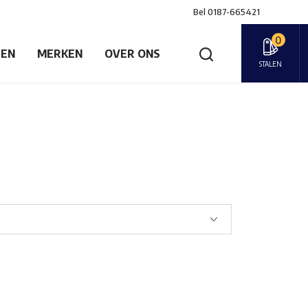
Bel
0187-665421
0
GEN
MERKEN
OVER ONS
STALEN