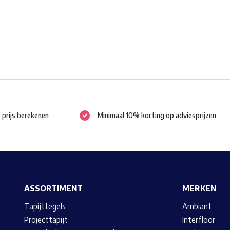
gekozen
worden
op
de
productpagina
e prijs berekenen
Minimaal 10% korting op adviesprijzen
ASSORTIMENT
MERKEN
Tapijttegels
Ambiant
Projecttapijt
Interfloor