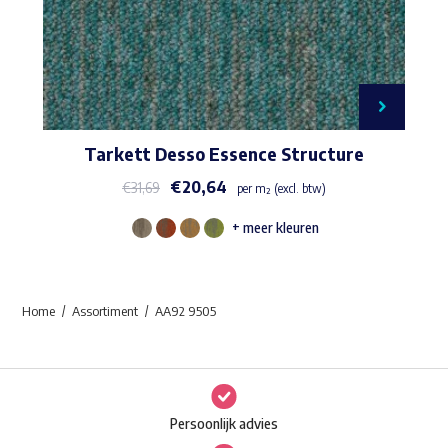
Tarkett Desso Essence Structure
€
20,64
€
31,69
per m² (excl. btw)
+ meer kleuren
Dit
product
heeft
Home
Assortiment
AA92 9505
meerdere
variaties.
Deze
optie
Persoonlijk advies
kan