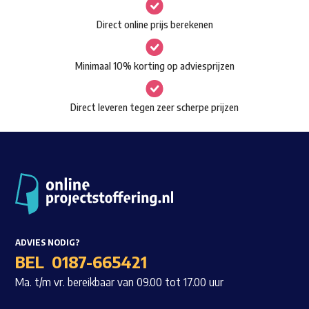
gekozen
Waar ben je naar op zoek?
Direct online prijs berekenen
worden
op
Minimaal 10% korting op adviesprijzen
de
productpagina
Direct leveren tegen zeer scherpe prijzen
ADVIES NODIG?
BEL
0187-665421
Ma. t/m vr. bereikbaar van 09.00 tot 17.00 uur