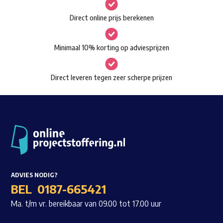
gekozen
Waar ben je naar op zoek?
Direct online prijs berekenen
worden
op
Minimaal 10% korting op adviesprijzen
de
productpagina
Direct leveren tegen zeer scherpe prijzen
ADVIES NODIG?
BEL
0187-665421
Ma. t/m vr. bereikbaar van 09.00 tot 17.00 uur