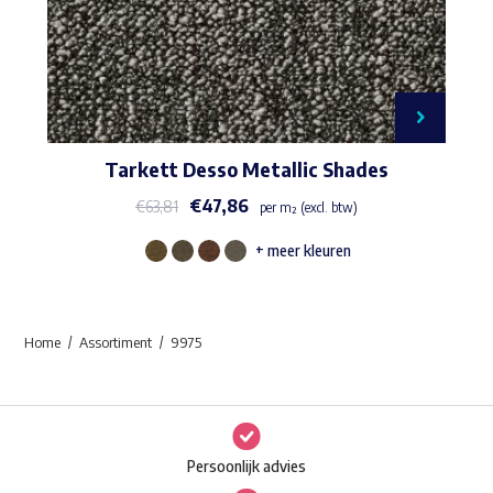
Tarkett Desso Metallic Shades
€
47,86
€
63,81
per m² (excl. btw)
+ meer kleuren
Dit
product
heeft
Home
Assortiment
9975
meerdere
variaties.
Deze
optie
Persoonlijk advies
kan