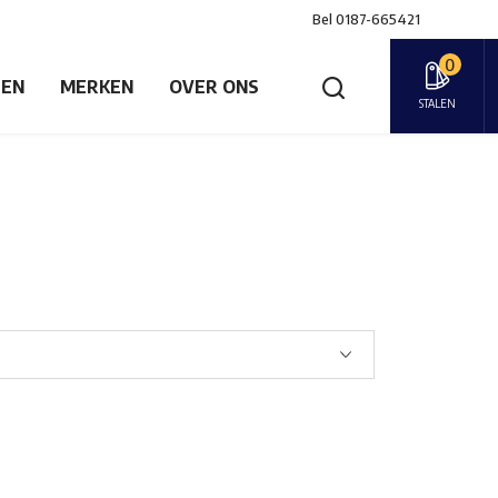
Bel
0187-665421
0
GEN
MERKEN
OVER ONS
STALEN