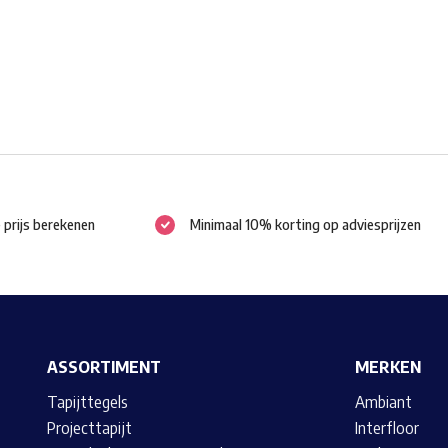
worden
op
de
productpagina
e prijs berekenen
Minimaal 10% korting op adviesprijzen
ASSORTIMENT
MERKEN
Tapijttegels
Ambiant
Projecttapijt
Interfloor