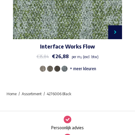
Interface Works Flow
€
26,88
€
35,84
per m² (excl. btw)
+ meer kleuren
Dit
product
heeft
Home
Assortiment
4276006 Black
meerdere
variaties.
Deze
optie
Persoonlijk advies
kan