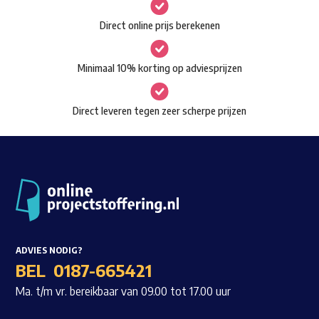
gekozen
Waar ben je naar op zoek?
Direct online prijs berekenen
worden
op
Minimaal 10% korting op adviesprijzen
de
productpagina
Direct leveren tegen zeer scherpe prijzen
ADVIES NODIG?
BEL
0187-665421
Ma. t/m vr. bereikbaar van 09.00 tot 17.00 uur